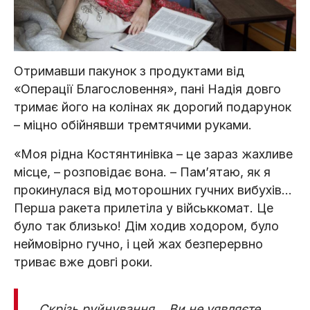
Отримавши пакунок з продуктами від
«Операції Благословення», пані Надія довго
тримає його на колінах як дорогий подарунок
– міцно обійнявши тремтячими руками.
«Моя рідна Костянтинівка – це зараз жахливе
місце, – розповідає вона. – Памʼятаю, як я
прокинулася від моторошних гучних вибухів...
Перша ракета прилетіла у військкомат. Це
було так близько! Дім ходив ходором, було
неймовірно гучно, і цей жах безперервно
триває вже довгі роки.
Скрізь руйнування… Ви не уявляєте,