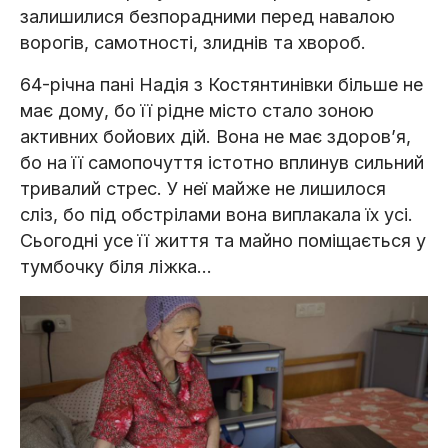
залишилися безпорадними перед навалою
ворогів, самотності, злиднів та хвороб.
64-річна пані Надія з Костянтинівки більше не
має дому, бо її рідне місто стало зоною
активних бойових дій. Вона не має здоровʼя,
бо на її самопочуття істотно вплинув сильний
тривалий стрес. У неї майже не лишилося
сліз, бо під обстрілами вона виплакала їх усі.
Сьогодні усе її життя та майно поміщається у
тумбочку біля ліжка...