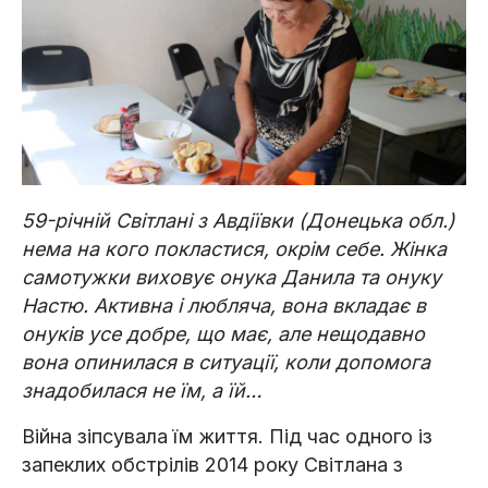
59-річній Світлані з Авдіївки (Донецька обл.)
нема на кого покластися, окрім себе. Жінка
самотужки виховує онука Данила та онуку
Настю. Активна і любляча, вона вкладає в
онуків усе добре, що має, але нещодавно
вона опинилася в ситуації, коли допомога
знадобилася не їм, а їй…
Війна зіпсувала їм життя. Під час одного із
запеклих обстрілів 2014 року Світлана з