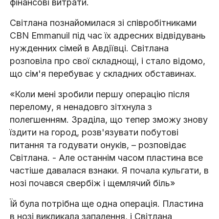
фінансові витрати.
Світлана познайомилася зі співробітниками
CBN Emmanuil під час їх адресних відвідувань
нужденних сімей в Авдіївці. Світлана
розповіла про свої складнощі, і стало відомо,
що сім'я перебуває у складних обставинах.
«Коли мені зробили першу операцію після
перелому, я ненадовго зітхнула з
полегшенням. Зраділа, що тепер зможу знову
їздити на город, розв'язувати побутові
питання та годувати онуків, – розповідає
Світлана. - Але останнім часом пластина все
частіше давалася взнаки. Я почала кульгати, в
нозі почався свербіж і щемлячий біль»
Їй була потрібна ще одна операція. Пластина
в нозі викликала запалення, і Світлана