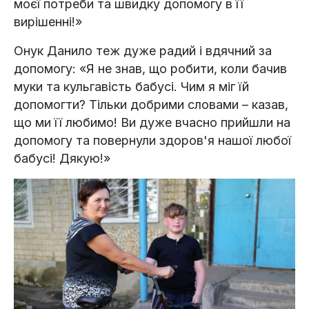
моєї потреби та швидку допомогу в її
вирішенні!»
Онук Данило теж дуже радий і вдячний за
допомогу: «Я не знав, що робити, коли бачив
муки та кульгавість бабусі. Чим я міг їй
допомогти? Тільки добрими словами – казав,
що ми її любимо! Ви дуже вчасно прийшли на
допомогу та повернули здоров'я нашої любої
бабусі! Дякую!»