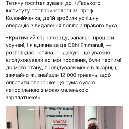
Тетяну госпіталізували до Київського
інституту отоларингології ім. проф.
Коломійченка, де їй зробили успішну
операцію з видалення поліпа з правого вуха.
«Критичний стан позаду, запальні процеси
усунені, і я вдячна за це CBN Emmanuil, —
розповідає Тетяна. — Дякую, що уважно
вислуховували всі мої прохання, були терпимі
до мого стану, провідували мене в лікарні, і,
звичайно ж, знайшли 12 000 гривень, щоб
оплатити операцію! Ця сума була б
непосильною з моєю маленькою
зарплатнею!»