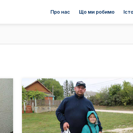
Про нас
Що ми робимо
Істо