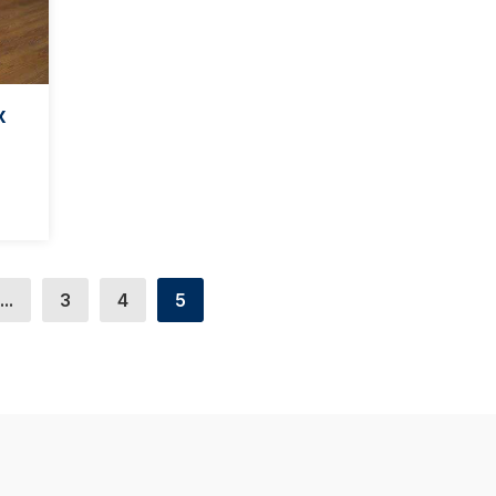
х
...
3
4
5